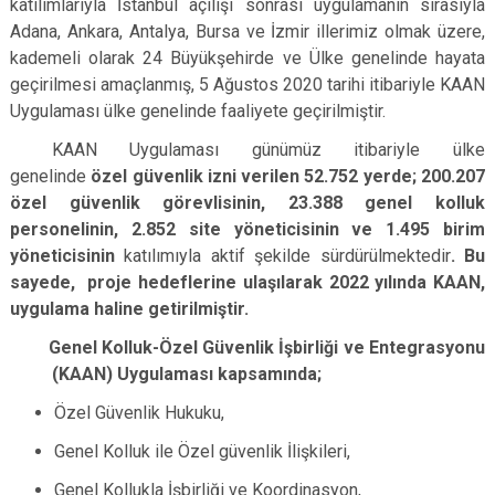
katılımlarıyla İstanbul açılışı sonrası uygulamanın sırasıyla
Adana, Ankara, Antalya, Bursa ve İzmir illerimiz olmak üzere,
kademeli olarak 24 Büyükşehirde ve Ülke genelinde hayata
geçirilmesi amaçlanmış, 5 Ağustos 2020 tarihi itibariyle KAAN
Uygulaması ülke genelinde faaliyete geçirilmiştir.
KAAN Uygulaması günümüz itibariyle ülke
genelinde
özel güvenlik izni verilen 52.752 yerde; 200.207
özel güvenlik görevlisinin, 23.388 genel kolluk
personelinin, 2.852 site yöneticisinin ve 1.495 birim
yöneticisinin
katılımıyla aktif şekilde sürdürülmektedir
. Bu
sayede, proje hedeflerine ulaşılarak 2022 yılında KAAN,
uygulama haline getirilmiştir.
Genel Kolluk-Özel Güvenlik İşbirliği ve Entegrasyonu
(KAAN) Uygulaması kapsamında;
Özel Güvenlik Hukuku,
Genel Kolluk ile Özel güvenlik İlişkileri,
Genel Kollukla İşbirliği ve Koordinasyon,